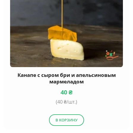
Канапе с сыром бри и апельсиновым
мармеладом
40
₴
(
40
₴/шт.)
В КОРЗИНУ