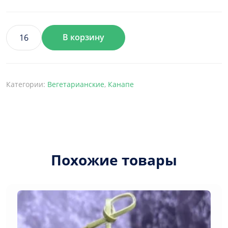
В корзину
Количество
товара
Канапе
овочеве
Категории:
Вегетарианские
,
Канапе
з
сиром
тофу
Похожие товары