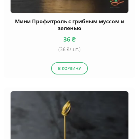
Мини Профитроль с грибным муссом и
зеленью
36
₴
(
36
₴/шт.)
В КОРЗИНУ