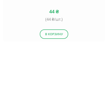
44
₴
(
44
₴/шт.)
В КОРЗИНУ