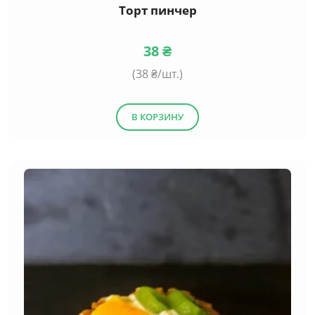
Торт пинчер
38
₴
(
38
₴/шт.)
В КОРЗИНУ