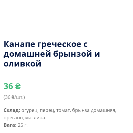
Канапе греческое с
домашней брынзой и
оливкой
36
₴
(
36
₴/шт.)
Склад:
огурец, перец, томат, брынза домашняя,
орегано, маслина.
Вага:
25 г.