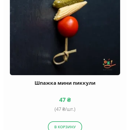
Шпажка мини пиккули
47
₴
(
47
₴/шт.)
В КОРЗИНУ