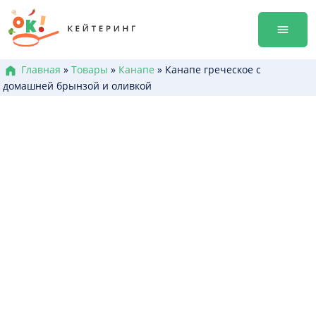
Перейти
гала-уж
к
Аренда
содержанию
Достав
Меню к
Главная
»
Товары
»
Канапе
»
Канапе греческое с
домашней брынзой и оливкой
Боксы /
Канапе
Брускет
Бургеры
Горячие
Салаты
Десерт
+38 (0
+38 (0
+38 (0