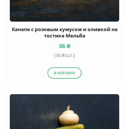
Канапе с розовым хумусом и оливкой на
тостике Мельба
36
₴
(
36
₴/шт.)
В КОРЗИНУ