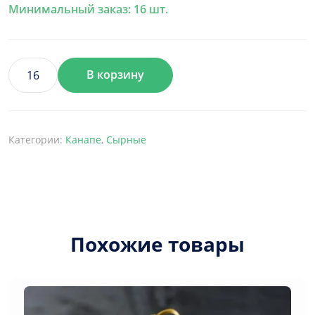
Минимальный заказ: 16 шт.
В корзину
Количество
товара
Канапе
грецьке
Категории:
Канапе
,
Сырные
з
домашньою
бринзою
і
оливкою
Похожие товары