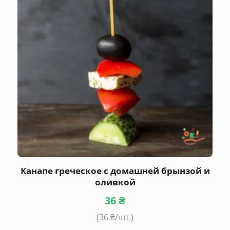
Канапе греческое с домашней брынзой и
оливкой
36
₴
(
36
₴/шт.)