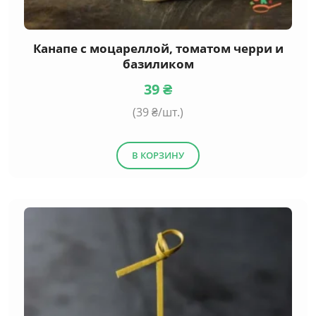
Канапе с моцареллой, томатом черри и
базиликом
39
₴
(
39
₴/шт.)
В КОРЗИНУ