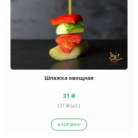
Шпажка овощная
31
₴
(
31
₴/шт.)
В КОРЗИНУ