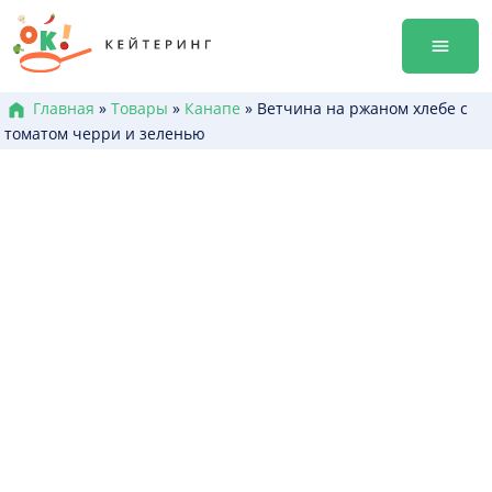
Перейти
гала-уж
к
Аренда
содержанию
Достав
Меню к
Главная
»
Товары
»
Канапе
»
Ветчина на ржаном хлебе с
томатом черри и зеленью
Боксы /
Канапе
Брускет
Бургеры
Горячие
Салаты
Десерт
+38 (0
+38 (0
+38 (0