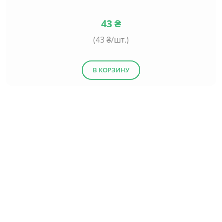
43
₴
(
43
₴/шт.)
В КОРЗИНУ