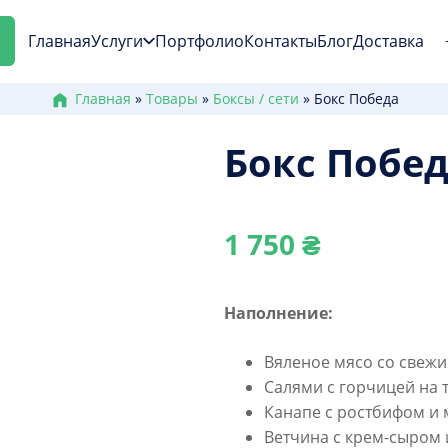
Главная
Услуги
Портфолио
Контакты
Блог
Доставка
Главная
»
Товары
»
Боксы / сети
»
Бокс Победа
Бокс Побе
1 750
₴
Наполнение:
Вяленое мясо со свежи
Салями с горчицей на 
Канапе с ростбифом и
Ветчина с крем-сыром 