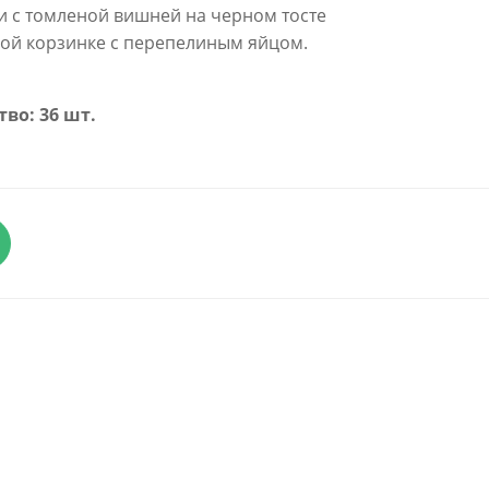
и с томленой вишней на черном тосте
ной корзинке с перепелиным яйцом.
тво: 36 шт.