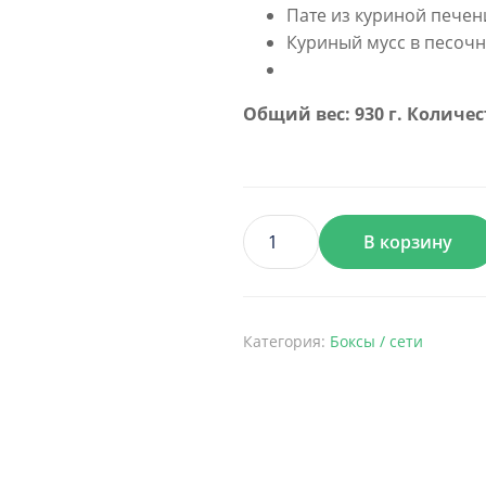
Пате из куриной печен
Куриный мусс в песоч
Общий вес: 930 г. Количес
В корзину
Количество
товара
Бокс
Перемога
Категория:
Боксы / сети