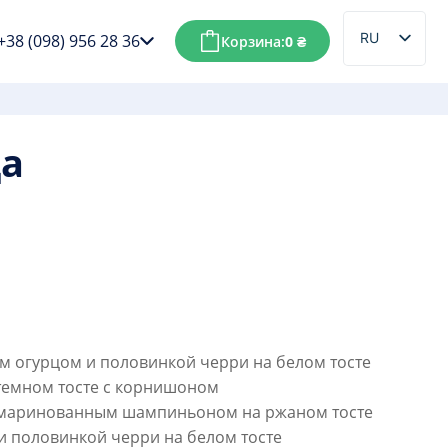
RU
+38 (098) 956 28 36
Корзина:
0
₴
UK
да
м огурцом и половинкой черри на белом тосте
темном тосте с корнишоном
 маринованным шампиньоном на ржаном тосте
и половинкой черри на белом тосте