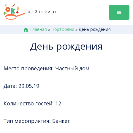
Перейти
гала-уж
к
Аренда
содержанию
Достав
Меню к
Главная
»
Портфолио
»
День рождения
Боксы /
День рождения
Канапе
Брускет
Бургеры
Место проведения: Частный дом
Горячие
Салаты
Десерт
Дата: 29.05.19
+38 (0
Количество гостей: 12
+38 (0
+38 (0
Тип мероприятия: Банкет