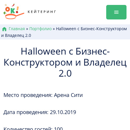
Перейти
гала-уж
к
Аренда
содержанию
Достав
Меню к
Главная
»
Портфолио
»
Halloween с Бизнес-Конструктором
и Владелец 2.0
Боксы /
Канапе
Halloween с Бизнес-
Брускет
Конструктором и Владелец
Бургеры
Горячие
2.0
Салаты
Десерт
+38 (0
Место проведения: Арена Сити
+38 (0
+38 (0
Дата проведения: 29.10.2019
Количество гостей: 100