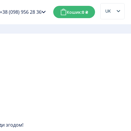
UK
+38 (098) 956 28 36
Кошик:
0
₴
RU
ди згодом!