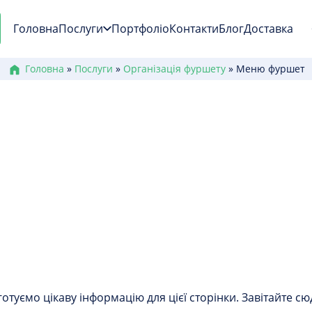
Головна
Послуги
Портфоліо
Контакти
Блог
Доставка
Головна
»
Послуги
»
Організація фуршету
»
Меню фуршет
Меню фуршет
отуємо цікаву інформацію для цієї сторінки. Завітайте сю