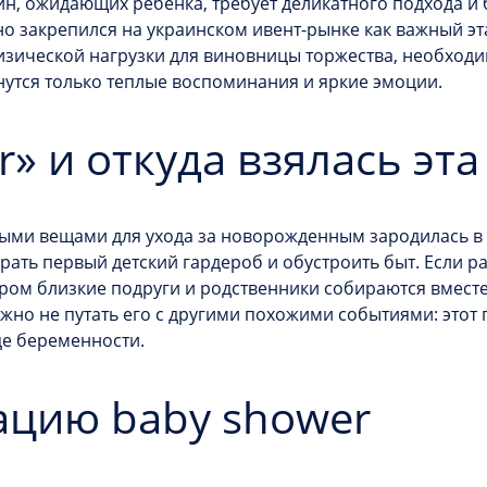
, ожидающих ребенка, требует деликатного подхода и 
о закрепился на украинском ивент-рынке как важный э
изической нагрузки для виновницы торжества, необход
нутся только теплые воспоминания и яркие эмоции.
r» и откуда взялась эт
ыми вещами для ухода за новорожденным зародилась в
ать первый детский гардероб и обустроить быт. Если р
ором близкие подруги и родственники собираются вместе
жно не путать его с другими похожими событиями: этот
яце беременности.
ацию baby shower