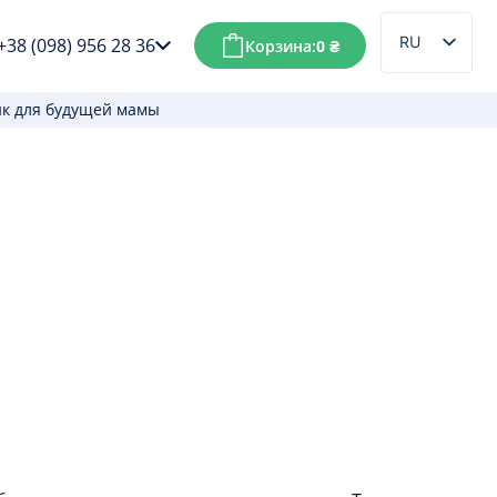
RU
+38 (098) 956 28 36
Корзина:
0
₴
UK
ик для будущей мамы
ить идеальный