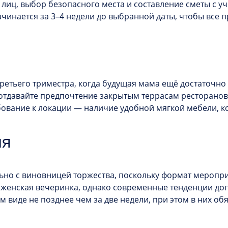
иц, выбор безопасного места и составление сметы с у
чинается за 3–4 недели до выбранной даты, чтобы все 
етьего триместра, когда будущая мама ещё достаточно 
 отдавайте предпочтение закрытым террасам ресторано
бование к локации — наличие удобной мягкой мебели, к
ия
льно с виновницей торжества, поскольку формат мероп
 женская вечеринка, однако современные тенденции до
 виде не позднее чем за две недели, при этом в них обя