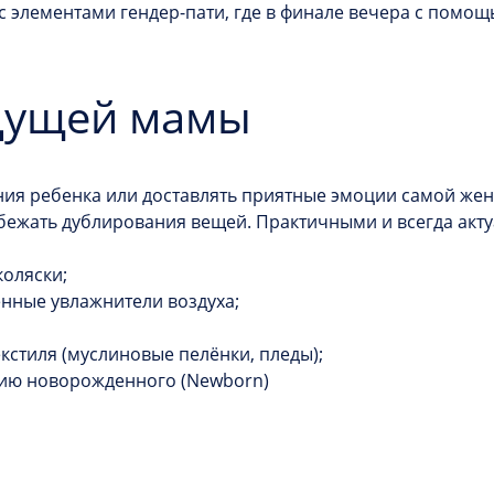
с элементами гендер-пати, где в финале вечера с помо
удущей мамы
ия ребенка или доставлять приятные эмоции самой женщ
бежать дублирования вещей. Практичными и всегда акт
коляски;
енные увлажнители воздуха;
кстиля (муслиновые пелёнки, пледы);
сию новорожденного (Newborn)