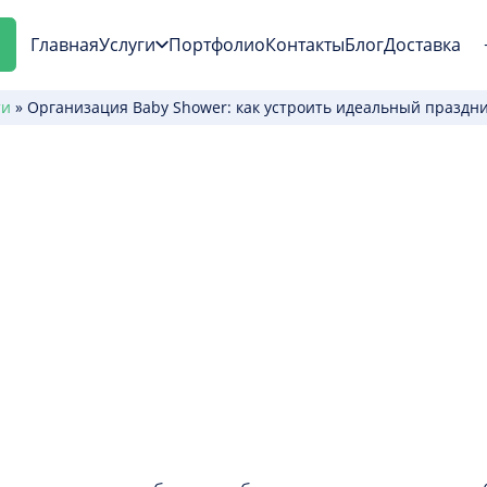
Главная
Услуги
Портфолио
Контакты
Блог
Доставка
ти
»
Организация Baby Shower: как устроить идеальный праздн
Shower: как устро
ущей мамы